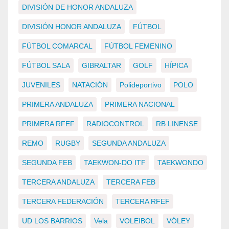
DIVISIÓN DE HONOR ANDALUZA
DIVISIÓN HONOR ANDALUZA
FÚTBOL
FÚTBOL COMARCAL
FÚTBOL FEMENINO
FÚTBOL SALA
GIBRALTAR
GOLF
HÍPICA
JUVENILES
NATACIÓN
Polideportivo
POLO
PRIMERA ANDALUZA
PRIMERA NACIONAL
PRIMERA RFEF
RADIOCONTROL
RB LINENSE
REMO
RUGBY
SEGUNDA ANDALUZA
SEGUNDA FEB
TAEKWON-DO ITF
TAEKWONDO
TERCERA ANDALUZA
TERCERA FEB
TERCERA FEDERACIÓN
TERCERA RFEF
UD LOS BARRIOS
Vela
VOLEIBOL
VÓLEY