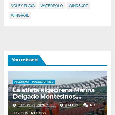
VÓLEY PLAYA
WATERPOLO
WINDSURF
WINGFOIL
You missed
ATLETISMO
POLIDEPORTIVO
La atleta algecireña Marina
Delgado Montesinos,
finalista con el relevo 4×100
8 AGOSTO, 2026 21:32
@ALEX1
NO
en el Campeonato del
HAY COMENTARIOS