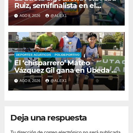
Ruiz, semifinalista en el
Mundial Sub-20 con el relevo
AGO 8, 2026
@ALEX1
4×400 femenino
DEPORTES ACUÁTICOS
POLIDEPORTIVO
El ‘chisparrero’ Mateo
Vázquez Gil gana en Úbeda y
se proclama subcampeón de
AGO 8, 2026
@ALEX1
Andalucía de acuatlón
Deja una respuesta
Tu dirección de correo electrónico no será publicada.