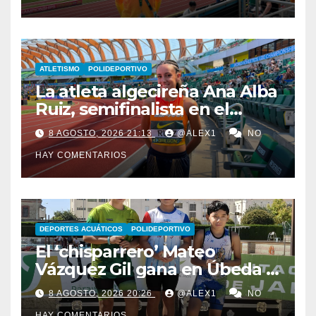
Mundo Sub-20
ATLETISMO
POLIDEPORTIVO
La atleta algecireña Ana Alba
Ruiz, semifinalista en el
Mundial Sub-20 con el relevo
8 AGOSTO, 2026 21:13
@ALEX1
NO
4×400 femenino
HAY COMENTARIOS
DEPORTES ACUÁTICOS
POLIDEPORTIVO
El ‘chisparrero’ Mateo
Vázquez Gil gana en Úbeda y
se proclama subcampeón de
8 AGOSTO, 2026 20:26
@ALEX1
NO
Andalucía de acuatlón
HAY COMENTARIOS