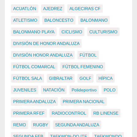
ACUATLÓN
AJEDREZ
ALGECIRAS CF
ATLETISMO
BALONCESTO
BALONMANO
BALONMANO PLAYA
CICLISMO
CULTURISMO
DIVISIÓN DE HONOR ANDALUZA
DIVISIÓN HONOR ANDALUZA
FÚTBOL
FÚTBOL COMARCAL
FÚTBOL FEMENINO
FÚTBOL SALA
GIBRALTAR
GOLF
HÍPICA
JUVENILES
NATACIÓN
Polideportivo
POLO
PRIMERA ANDALUZA
PRIMERA NACIONAL
PRIMERA RFEF
RADIOCONTROL
RB LINENSE
REMO
RUGBY
SEGUNDA ANDALUZA
SEGUNDA FEB
TAEKWON-DO ITF
TAEKWONDO