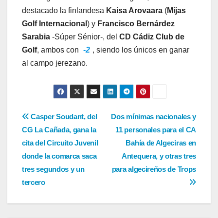
destacado la finlandesa
Kaisa Arovaara
(
Mijas
Golf Internacional
) y
Francisco Bernárdez
Sarabia
-Súper Sénior-, del
CD Cádiz Club de
Golf
, ambos con
-2
, siendo los únicos en ganar
al campo jerezano.
Navegación
Casper Soudant, del
Dos mínimas nacionales y
CG La Cañada, gana la
11 personales para el CA
de
cita del Circuito Juvenil
Bahía de Algeciras en
entradas
donde la comarca saca
Antequera, y otras tres
tres segundos y un
para algecireños de Trops
tercero