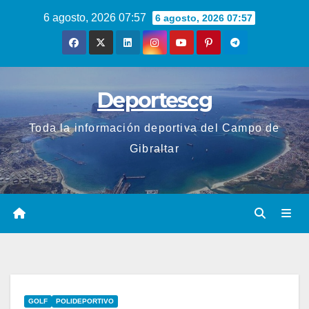
Saltar
6 agosto, 2026 07:57
6 agosto, 2026 07:57
al
contenido
Deportescg
Toda la información deportiva del Campo de
Gibraltar
GOLF
POLIDEPORTIVO