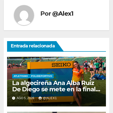
Por
@Alex1
Entrada relacionada
ATLETISMO
POLIDEPORTIVO
La algecireña Ana Alba Ruiz
De Diego se mete en la final
del Mundial Sub-20 con el
AGO 5, 2026
@ALEX1
Relevo Mixto de 4×400