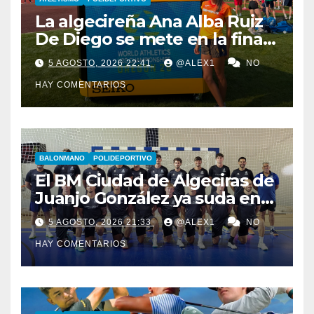
La algecireña Ana Alba Ruiz
De Diego se mete en la final
del Mundial Sub-20 con el
5 AGOSTO, 2026 22:41
@ALEX1
NO
Relevo Mixto de 4×400
HAY COMENTARIOS
BALONMANO
POLIDEPORTIVO
El BM Ciudad de Algeciras de
Juanjo González ya suda en
pretemporada con dos
5 AGOSTO, 2026 21:33
@ALEX1
NO
fichajes: Florin Pop y Álex
HAY COMENTARIOS
González