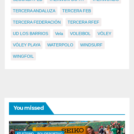
TERCERA ANDALUZA
TERCERA FEB
TERCERA FEDERACIÓN
TERCERA RFEF
UD LOS BARRIOS
Vela
VOLEIBOL
VÓLEY
VÓLEY PLAYA
WATERPOLO
WINDSURF
WINGFOIL
You missed
ATLETISMO
POLIDEPORTIVO