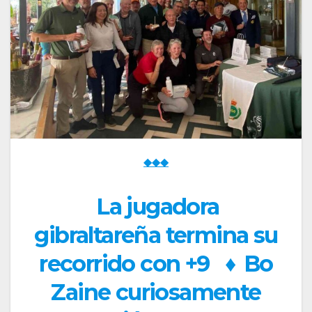
◆◆◆
La jugadora
gibraltareña termina su
recorrido con +9
♦
Bo
Zaine curiosamente