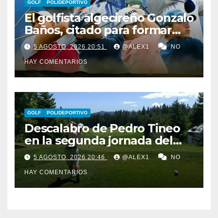
GOLF
POLIDEPORTIVO
El golfista algecireño Gonzalo
Baños, citado para formar
parte del equipo europeo en
5 AGOSTO, 2026 20:51
@ALEX1
NO
el Jacques Léglise Trophy
HAY COMENTARIOS
GOLF
POLIDEPORTIVO
Descalabro de Pedro Tineo
en la segunda jornada del
Reid Trophy y Marcos
5 AGOSTO, 2026 20:46
@ALEX1
NO
Ledesma pasa el corte por
HAY COMENTARIOS
‘los pelos’