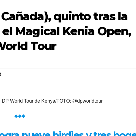
Cañada), quinto tras la
 el Magical Kenia Open,
World Tour
o
el DP World Tour de Kenya/FOTO: @dpworldtour
◆◆◆
ogra nueve birdies y tres bog