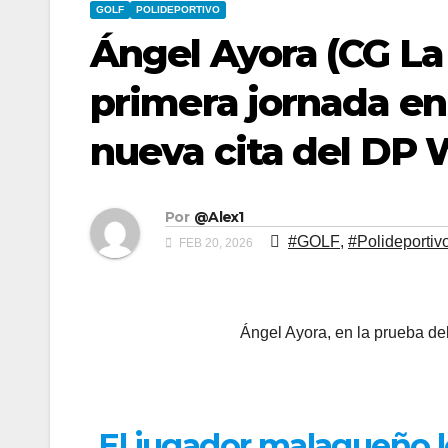
GOLF
POLIDEPORTIVO
Ángel Ayora (CG La 
primera jornada en
nueva cita del DP 
Por
@Alex1
#GOLF
,
#Polideportiv
FEB 20, 2026
Ángel Ayora, en la prueba d
El jugador malagueño l