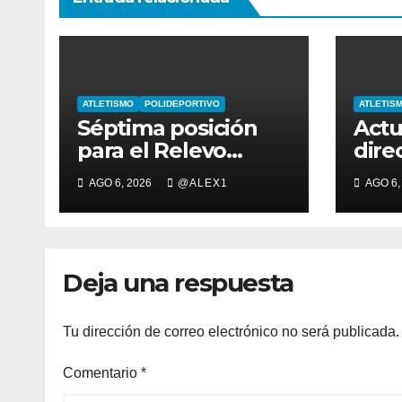
ATLETISMO
POLIDEPORTIVO
ATLETIS
Séptima posición
Actu
para el Relevo
dire
4×400 Mixto, con la
rega
AGO 6, 2026
@ALEX1
AGO 6,
algecireña Ana Alba
anim
Ruiz De Diego, en el
X Ca
Mundial Sub-20
Muje
de 
Deja una respuesta
Tu dirección de correo electrónico no será publicada.
Comentario
*