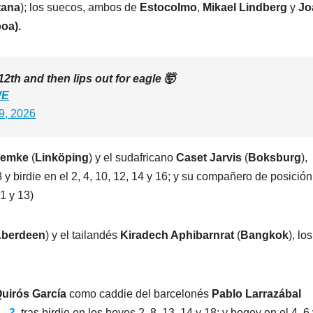
tana
); los suecos, ambos de
Estocolmo
,
Mikael Lindberg
y
Jo
oa).
12th and then lips out for eagle 🤯
WE
9, 2026
Lemke
(
Linköping
) y el sudafricano
Caset Jarvis
(
Boksburg
),
 y birdie en el 2, 4, 10, 12, 14 y 16; y su compañero de posición
(1 y 13)
berdeen
) y el tailandés
Kiradech Aphibarnrat
(
Bangkok
), lo
uirós García
como caddie del barcelonés
Pablo Larrazábal
n
-2
tras birdie en los hoyos 2, 8, 13, 14 y 18; y bogey en el 4, 6 