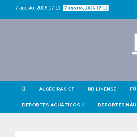
Saltar
7 agosto, 2026 17:11
7 agosto, 2026 17:11
al
contenido
ALGECIRAS CF
RB LINENSE
FÚ
DEPORTES ACUÁTICOS
DEPORTES NÁ