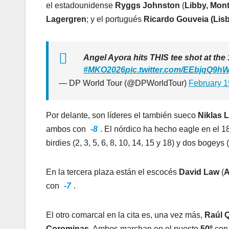
el estadounidense
Ryggs Johnston
(
Libby, Mon
Lagergren
; y el portugués
Ricardo Gouveia (Lisb
Angel Ayora hits THIS tee shot at the 
#MKO2026
pic.twitter.com/EEbjqQ9h
— DP World Tour (@DPWorldTour)
February 1
Por delante, son líderes el también sueco
Niklas 
ambos con
-8
. El nórdico ha hecho eagle en el 18
birdies (2, 3, 5, 6, 8, 10, 14, 15 y 18) y dos bogeys 
En la tercera plaza están el escocés
David Law
(
A
con
-7
.
El otro comarcal en la cita es, una vez más,
Raúl Q
Corominas
. Ambos marchan en el puesto
50º
co