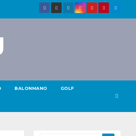
g
O
BALONMANO
GOLF