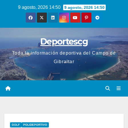
Saltar
9 agosto, 2026 14:50
9 agosto, 2026 14:50
al
contenido
Deportescg
Toda la información deportiva del Campo de
Gibraltar
GOLF
POLIDEPORTIVO