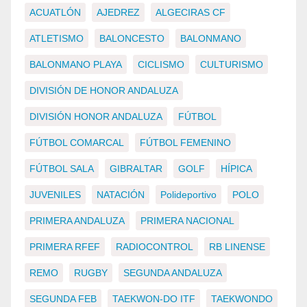
ACUATLÓN
AJEDREZ
ALGECIRAS CF
ATLETISMO
BALONCESTO
BALONMANO
BALONMANO PLAYA
CICLISMO
CULTURISMO
DIVISIÓN DE HONOR ANDALUZA
DIVISIÓN HONOR ANDALUZA
FÚTBOL
FÚTBOL COMARCAL
FÚTBOL FEMENINO
FÚTBOL SALA
GIBRALTAR
GOLF
HÍPICA
JUVENILES
NATACIÓN
Polideportivo
POLO
PRIMERA ANDALUZA
PRIMERA NACIONAL
PRIMERA RFEF
RADIOCONTROL
RB LINENSE
REMO
RUGBY
SEGUNDA ANDALUZA
SEGUNDA FEB
TAEKWON-DO ITF
TAEKWONDO