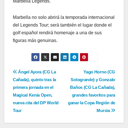
Marbella Legends.
Marbella no solo abrirá la temporada internacional
del Legends Tour; será también el lugar donde el
golf español rendirá homenaje a una de sus
figuras más genuinas.
Navegación
Ángel Ayora (CG La
Yago Horno (CG
Cañada), quinto tras la
Sotogrande) y Gonzalo
de
primera jornada en el
Baños (CG La Cañada),
entradas
Magical Kenia Open,
grandes favoritos para
nueva cita del DP World
ganar la Copa Región de
Tour
Murcia