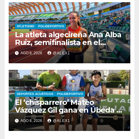
ATLETISMO
POLIDEPORTIVO
La atleta algecireña Ana Alba
Ruiz, semifinalista en el
Mundial Sub-20 con el relevo
AGO 8, 2026
@ALEX1
4×400 femenino
DEPORTES ACUÁTICOS
POLIDEPORTIVO
El ‘chisparrero’ Mateo
Vázquez Gil gana en Úbeda y
se proclama subcampeón de
AGO 8, 2026
@ALEX1
Andalucía de acuatlón