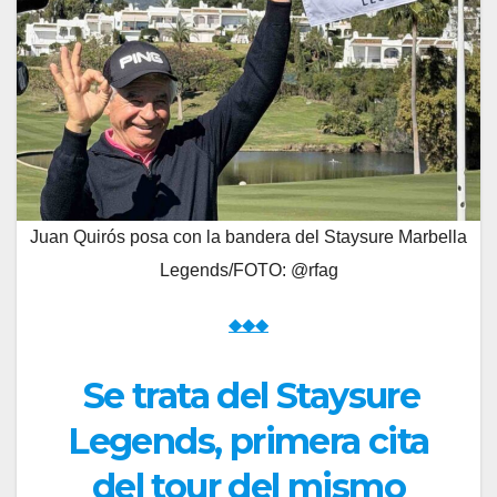
Juan Quirós posa con la bandera del Staysure Marbella
Legends/FOTO: @rfag
◆◆◆
Se trata del Staysure
Legends, primera cita
del tour del mismo