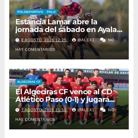
POLIDEPORTIVO
POLO
Estancia Lamar abre la
jornada del sábado en Ayala
Polo Club con una
8 AGOSTO, 2026 12:25
@ALEX1
NO
remontada y apurada victoria
HAY COMENTARIOS
sobre Savoir PT
ALGECIRAS CF
El Algeciras CF vence al CD
Atlético Paso (0-1) y jugará
por el LVII Torneo ‘San Ginés’
7 AGOSTO, 2026 21:50
@ALEX1
NO
ante el Arenas de Getxo
HAY COMENTARIOS