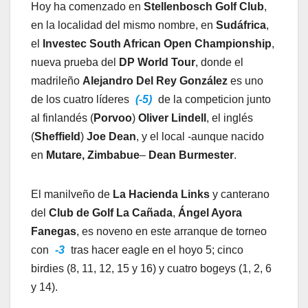
Hoy ha comenzado en
Stellenbosch Golf Club
,
en la localidad del mismo nombre, en
Sudáfrica
,
el
Investec South African Open Championship
,
nueva prueba del
DP World Tour
, donde el
madrileño
Alejandro Del Rey González
es uno
de los cuatro líderes
(-5)
de la competicion junto
al finlandés (
Porvoo
)
Oliver Lindell
, el inglés
(
Sheffield
)
Joe Dean
, y el local -aunque nacido
en
Mutare, Zimbabue
–
Dean Burmester
.
El manilveño de
La Hacienda Links
y canterano
del
Club de Golf La Cañada
,
Ángel Ayora
Fanegas
, es noveno en este arranque de torneo
con
-3
tras hacer eagle en el hoyo 5; cinco
birdies (8, 11, 12, 15 y 16) y cuatro bogeys (1, 2, 6
y 14).