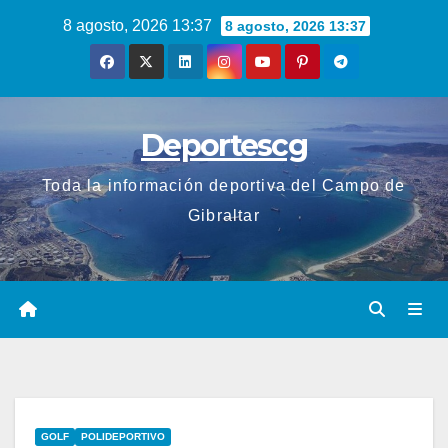
Saltar
8 agosto, 2026 13:37
8 agosto, 2026 13:37
al
contenido
Deportescg
Toda la información deportiva del Campo de
Gibraltar
GOLF
POLIDEPORTIVO