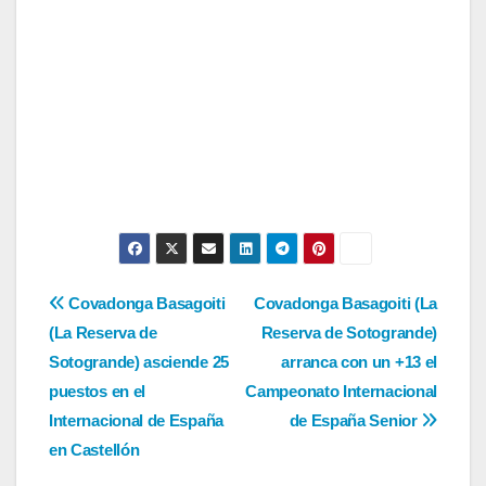
Navegación
Covadonga Basagoiti
Covadonga Basagoiti (La
(La Reserva de
Reserva de Sotogrande)
de
Sotogrande) asciende 25
arranca con un +13 el
entradas
puestos en el
Campeonato Internacional
Internacional de España
de España Senior
en Castellón