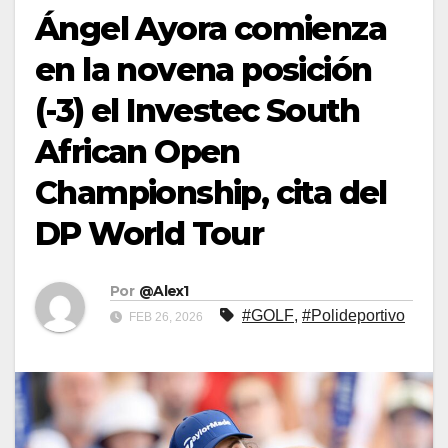
Ángel Ayora comienza
en la novena posición
(-3) el Investec South
African Open
Championship, cita del
DP World Tour
Por
@Alex1
#GOLF
,
#Polideportivo
FEB 26, 2026