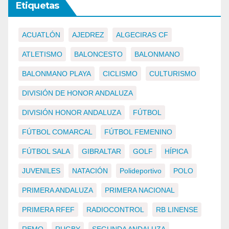
Etiquetas
ACUATLÓN
AJEDREZ
ALGECIRAS CF
ATLETISMO
BALONCESTO
BALONMANO
BALONMANO PLAYA
CICLISMO
CULTURISMO
DIVISIÓN DE HONOR ANDALUZA
DIVISIÓN HONOR ANDALUZA
FÚTBOL
FÚTBOL COMARCAL
FÚTBOL FEMENINO
FÚTBOL SALA
GIBRALTAR
GOLF
HÍPICA
JUVENILES
NATACIÓN
Polideportivo
POLO
PRIMERA ANDALUZA
PRIMERA NACIONAL
PRIMERA RFEF
RADIOCONTROL
RB LINENSE