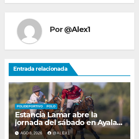
Por
@Alex1
Entrada relacionada
POLIDEPORTIVO
POLO
Estancia Lamar abre la
jornada del sábado en Ayala
Polo Club con una remontada
AGO 8, 2026
@ALEX1
y apurada victoria sobre