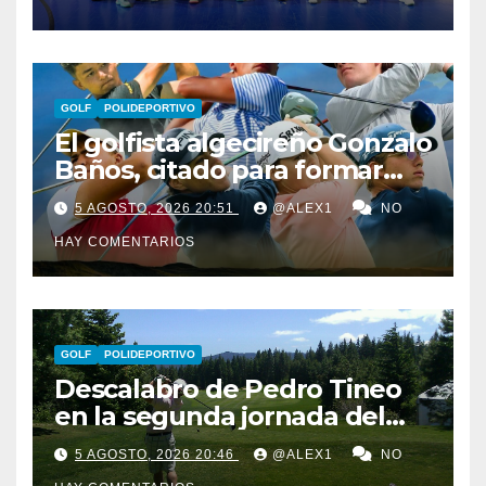
González
GOLF
POLIDEPORTIVO
El golfista algecireño Gonzalo
Baños, citado para formar
parte del equipo europeo en
5 AGOSTO, 2026 20:51
@ALEX1
NO
el Jacques Léglise Trophy
HAY COMENTARIOS
GOLF
POLIDEPORTIVO
Descalabro de Pedro Tineo
en la segunda jornada del
Reid Trophy y Marcos
5 AGOSTO, 2026 20:46
@ALEX1
NO
Ledesma pasa el corte por