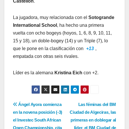
Castellón
.
La jugadora, muy relacionada con el
Sotogrande
International School
, ha hecho una primera
vuelta con ocho bogeys (hoyos, 1, 6, 8, 9, 10, 11,
15 y 18), un doble-bogey (14) y un Triple (7), lo
que le pone en la clasificación con
+13
,
empatada con otras seis rivales.
Líder es la alemana
Kristina Eich
con +2.
Navegación
Ángel Ayora comienza
Las féminas del BM
en la novena posición (-3)
Ciudad de Algeciras, las
de
el Investec South African
primeras en doblegar al
Open Championship, cita
líder, el BM Ciudad de