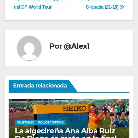
entradas
del DP World Tour
Granada (21-18)
Por
@Alex1
Entrada relacionada
ATLETISMO
POLIDEPORTIVO
La algecireña Ana Alba Ruiz