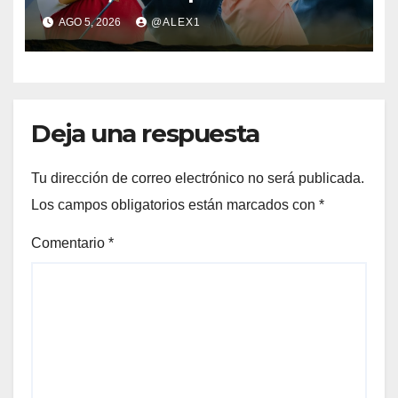
parte del equipo europeo en
AGO 5, 2026
@ALEX1
el Jacques Léglise Trophy
Deja una respuesta
Tu dirección de correo electrónico no será publicada.
Los campos obligatorios están marcados con
*
Comentario
*