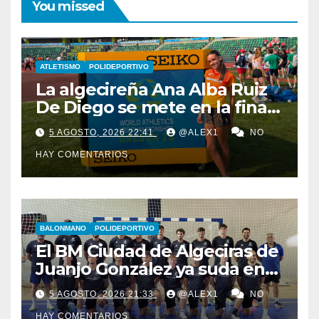
You missed
ATLETISMO
POLIDEPORTIVO
La algecireña Ana Alba Ruiz
De Diego se mete en la final
del Mundial Sub-20 con el
5 AGOSTO, 2026 22:41
@ALEX1
NO
Relevo Mixto de 4×400
HAY COMENTARIOS
BALONMANO
POLIDEPORTIVO
El BM Ciudad de Algeciras de
Juanjo González ya suda en
pretemporada con dos
5 AGOSTO, 2026 21:33
@ALEX1
NO
fichajes: Florin Pop y Álex
HAY COMENTARIOS