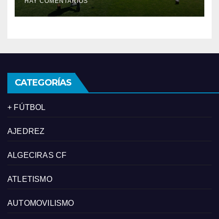
HAY COMENTARIOS
‘los pelos’
CATEGORÍAS
+ FÚTBOL
AJEDREZ
ALGECIRAS CF
ATLETISMO
AUTOMOVILISMO