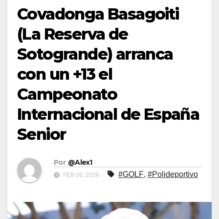
Covadonga Basagoiti
(La Reserva de
Sotogrande) arranca
con un +13 el
Campeonato
Internacional de España
Senior
Por
@Alex1
#GOLF
,
#Polideportivo
FEB 26, 2026