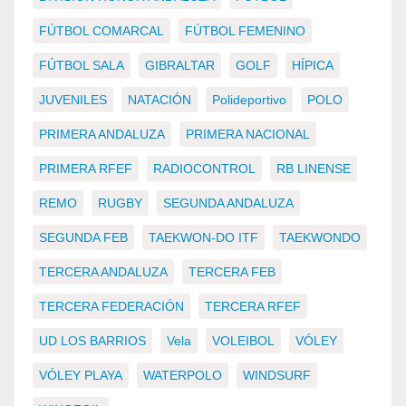
FÚTBOL COMARCAL
FÚTBOL FEMENINO
FÚTBOL SALA
GIBRALTAR
GOLF
HÍPICA
JUVENILES
NATACIÓN
Polideportivo
POLO
PRIMERA ANDALUZA
PRIMERA NACIONAL
PRIMERA RFEF
RADIOCONTROL
RB LINENSE
REMO
RUGBY
SEGUNDA ANDALUZA
SEGUNDA FEB
TAEKWON-DO ITF
TAEKWONDO
TERCERA ANDALUZA
TERCERA FEB
TERCERA FEDERACIÓN
TERCERA RFEF
UD LOS BARRIOS
Vela
VOLEIBOL
VÓLEY
VÓLEY PLAYA
WATERPOLO
WINDSURF