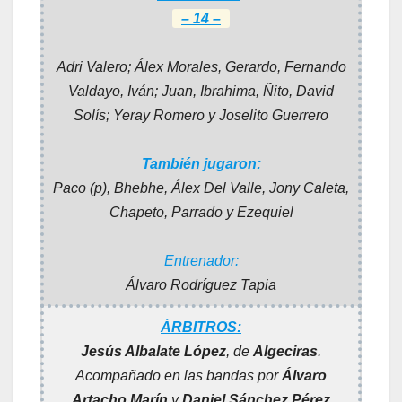
– 14 –
Adri Valero; Álex Morales, Gerardo, Fernando
Valdayo, Iván; Juan, Ibrahima, Ñito, David
Solís; Yeray Romero y Joselito Guerrero
También jugaron:
Paco (p), Bhebhe, Álex Del Valle, Jony Caleta,
Chapeto, Parrado y Ezequiel
Entrenador:
Álvaro Rodríguez Tapia
ÁRBITROS:
Jesús Albalate López
, de
Algeciras
.
Acompañado en las bandas por
Álvaro
Artacho Marín
y
Daniel Sánchez Pérez