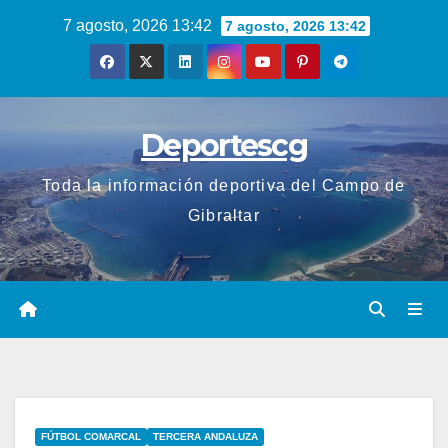
Saltar
7 agosto, 2026 13:42
7 agosto, 2026 13:42
al
contenido
Deportescg
Toda la información deportiva del Campo de
Gibraltar
FÚTBOL COMARCAL
TERCERA ANDALUZA