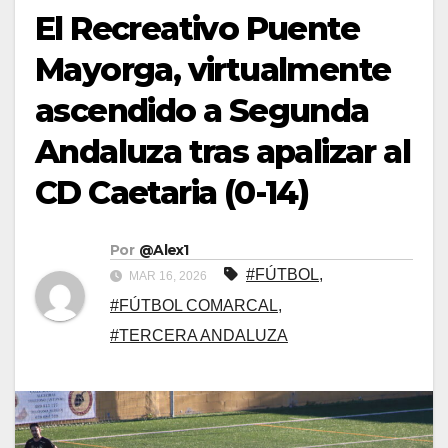
El Recreativo Puente
Mayorga, virtualmente
ascendido a Segunda
Andaluza tras apalizar al
CD Caetaria (0-14)
Por
@Alex1
#FÚTBOL
,
MAR 16, 2026
#FÚTBOL COMARCAL
,
#TERCERA ANDALUZA