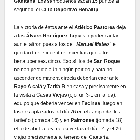
Gaditana
. Los sanroqueños sacan 15 puntos al
segundo, el
Club Deportivo Benalup
.
La victoria de éstos ante el
Atlético Pastores
deja
a los
Álvaro Rodríguez Tapia
sin poder cantar
aún el alirón pues a los del
‘Manuel Mateo’
le
quedan tres encuentros, mientras que a los
benalupenses, cinco. Eso sí, los de
San Roque
no han perdido aún ningún partido y para no
ascender de manera directa deberían caer ante
Rayo Alcalá
y
Tarifa B
en casa y precisamente en
la visita a
Casas Viejas
(ojo, un 3-1 en la ida),
equipo que debería vencer en
Facinas
; luego en
los dos aplazados, el día 26 en el campo del filial
tarifeño (jornada 16) y en
Palmones
(jornada 18)
el 5 de abril; a los recreativistas el día 12; y el 26
viajar precisamente al terreno del Caetaria.