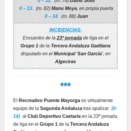
0 – 12.
(m. 78)
David Solís
0 – 13.
(m. 82)
Manu Moya
, en propia puerta
0 – 14.
(m. 88)
Juan
INCIDENCIAS:
Encuentro de la
23ª jornada
de liga en el
Grupo 1
de la
Tercera Andaluza Gaditana
disputado en el
Municipal ‘San García’
, en
Algeciras
◆◆◆
El
Recreativo Puente Mayorga
es virtualmente
equipo de la
Segunda Andaluza
tras apalizar
(0-
14)
al
Club Deportivo Caetaria
en la 23ª jornada
de liga en el
Grupo 1
de la
Tercera Andaluza