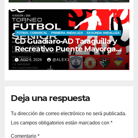
FÚTBOL COMARCAL
PRIMERA ANDALUZA
SEGUNDA ANDALUZA
CD Guadiaro-AD Taraguilla y
Recreativo Puente Mayorga-
CD San Roque, semifinales
AGO 6, 2026
@ALEX1
del IV Trofeo ‘Alcalde’
Deja una respuesta
Tu dirección de correo electrónico no será publicada.
Los campos obligatorios están marcados con
*
Comentario
*