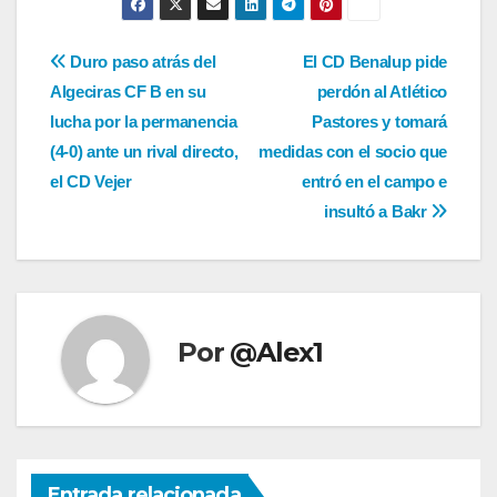
Navegación
Duro paso atrás del
El CD Benalup pide
Algeciras CF B en su
perdón al Atlético
de
lucha por la permanencia
Pastores y tomará
entradas
(4-0) ante un rival directo,
medidas con el socio que
el CD Vejer
entró en el campo e
insultó a Bakr
Por
@Alex1
Entrada relacionada