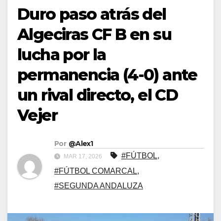
Duro paso atrás del
Algeciras CF B en su
lucha por la
permanencia (4-0) ante
un rival directo, el CD
Vejer
Por
@Alex1
#FÚTBOL
,
MAR 17, 2026
#FÚTBOL COMARCAL
,
#SEGUNDA ANDALUZA