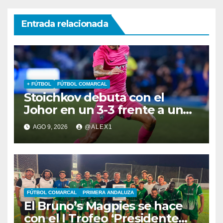
Entrada relacionada
+ FÚTBOL
FÚTBOL COMARCAL
Stoichkov debuta con el
Johor en un 3-3 frente a un
Chelsea de Xabi Alonso… que
AGO 9, 2026
@ALEX1
iguala gracias al algecireño
Glauder
FÚTBOL COMARCAL
PRIMERA ANDALUZA
El Bruno’s Magpies se hace
con el I Trofeo ‘Presidente