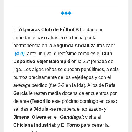
◆◆◆
El
Algeciras Club de Fútbol B
ha dado un
importante paso atrás en su lucha por la
permanencia en la
Segunda Andaluza
tras caer
(4-0)
ante un rival directísimo como es el
Club
Deportivo Vejer Balompié
en la 25ª jornada de
liga. Los algecireños se quedan penúltimos, a seis
puntos precisamente de los vejeriegos y con el
average
perdido (fue 2-2 en la ida). A los de
Rafa
García
le restan media docena de encuentros por
delante (
Tesorillo
este próximo domingo en casa;
salidas a
Jédula
-se recupera el aplazado- y
Jimena
;
Olvera
en el
‘Gandiaga’
; visita al
Chiclana Industrial
; y
El Torno
para cerrar la