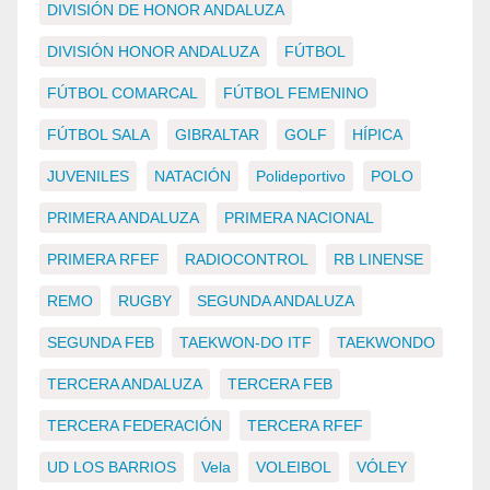
DIVISIÓN DE HONOR ANDALUZA
DIVISIÓN HONOR ANDALUZA
FÚTBOL
FÚTBOL COMARCAL
FÚTBOL FEMENINO
FÚTBOL SALA
GIBRALTAR
GOLF
HÍPICA
JUVENILES
NATACIÓN
Polideportivo
POLO
PRIMERA ANDALUZA
PRIMERA NACIONAL
PRIMERA RFEF
RADIOCONTROL
RB LINENSE
REMO
RUGBY
SEGUNDA ANDALUZA
SEGUNDA FEB
TAEKWON-DO ITF
TAEKWONDO
TERCERA ANDALUZA
TERCERA FEB
TERCERA FEDERACIÓN
TERCERA RFEF
UD LOS BARRIOS
Vela
VOLEIBOL
VÓLEY