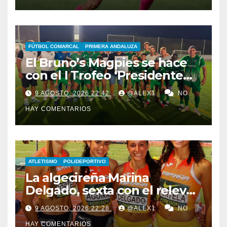
FÚTBOL COMARCAL
PRIMERA ANDALUZA
El Bruno’s Magpies se hace
con el I Trofeo ‘Presidente
Javier Chacón’ ante AD
9 AGOSTO, 2026 22:42
@ALEX1
NO
Taraguilla y el juvenil del
HAY COMENTARIOS
Cádiz CV
ATLETISMO
POLIDEPORTIVO
La algecireña Marina
Delgado, sexta con el relevo
4×100 femenino español en
9 AGOSTO, 2026 22:28
@ALEX1
NO
el Mundial Sub-20 de Eugene
HAY COMENTARIOS