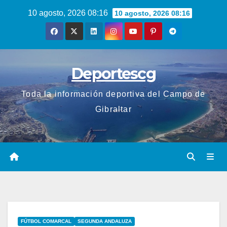
Saltar
10 agosto, 2026 08:16
10 agosto, 2026 08:16
al
contenido
Deportescg
Toda la información deportiva del Campo de
Gibraltar
FÚTBOL COMARCAL
SEGUNDA ANDALUZA