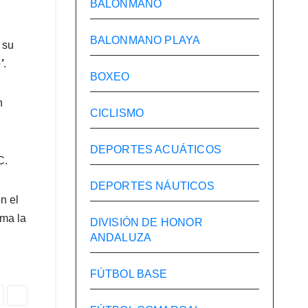
BALONMANO
BALONMANO PLAYA
 su
’
.
BOXEO
n
CICLISMO
DEPORTES ACUÁTICOS
C.
DEPORTES NÁUTICOS
n el
sma la
DIVISIÓN DE HONOR
ANDALUZA
FÚTBOL BASE