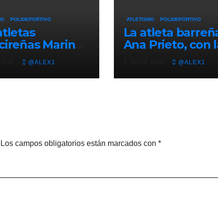
MO
POLIDEPORTIVO
ATLETISMO
POLIDEPORTIVO
atletas
La atleta barreñ
cireñas Marina
Ana Prieto, con l
ado y Ana Alba
maletas hechas
 2026
@ALEX1
AGO 4, 2026
@ALEX1
, con España
para participar
no del Mundial
desde el día 10 e
20 de Oregón
Campeonato de
Europa
Los campos obligatorios están marcados con
*