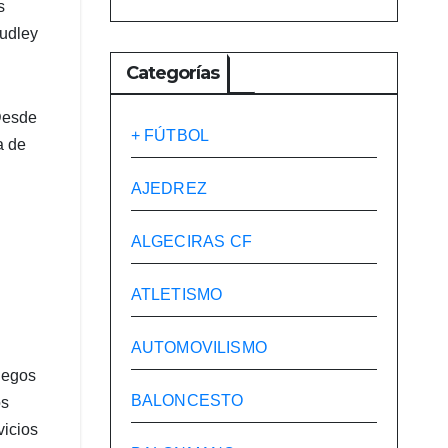
s
Dudley
Categorías
Desde
+ FÚTBOL
a de
AJEDREZ
ALGECIRAS CF
ATLETISMO
AUTOMOVILISMO
Juegos
BALONCESTO
os
vicios