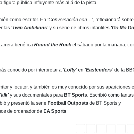
figura pública influyente más allá de la pista.
mbién como escritor. En
‘Conversación con…’
, reflexionará sobre
ventas
‘Twin Ambitions’
y su serie de libros infantiles
‘Go Mo Go
carrera benéfica
Round the Rock
el sábado por la mañana, co
ás conocido por interpretar a
‘Lofty’
en
‘Eastenders’
de la BB
ritor y locutor, y también es muy conocido por sus apariciones e
Talk’
y sus documentales para
BT Sports
. Escribió como fanta
ibió y presentó la serie
Football Outposts
de BT Sports y
egos de ordenador de
EA Sports
.