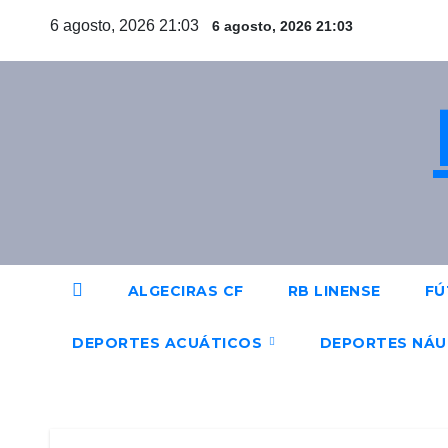
Saltar
6 agosto, 2026 21:03
6 agosto, 2026 21:03
al
contenido
ALGECIRAS CF
RB LINENSE
FÚ
DEPORTES ACUÁTICOS
DEPORTES NÁ