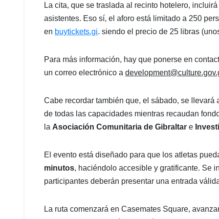
La cita, que se traslada al recinto hotelero, incl
asistentes. Eso sí, el aforo está limitado a 250 pe
en
buytickets.gi
. siendo el precio de 25 libras (un
Para más información, hay que ponerse en contacto
un correo electrónico a
development@culture.gov.
Cabe recordar también que, el sábado, se llevará
de todas las capacidades mientras recaudan fondo
la
Asociación Comunitaria de Gibraltar
e
Invest
El evento está diseñado para que los atletas pue
minutos
, haciéndolo accesible y gratificante. Se i
participantes deberán presentar una entrada válida
La ruta comenzará en Casemates Square, avanzand