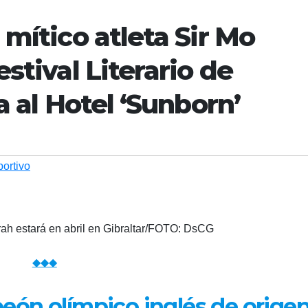
 mítico atleta Sir Mo
stival Literario de
a al Hotel ‘Sunborn’
ortivo
arah estará en abril en Gibraltar/FOTO: DsCG
◆◆◆
eón olímpico inglés de orige