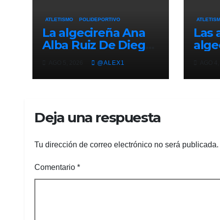
ATLETISMO
POLIDEPORTIVO
ATLETIS
La algecireña Ana
Las 
Alba Ruiz De Diego
alge
se mete en la final
Delg
AGO 5, 2026
@ALEX1
AGO 4,
del Mundial Sub-20
Ruiz
con el Relevo Mixto
cami
de 4×400
Sub-
Deja una respuesta
Tu dirección de correo electrónico no será publicada.
Comentario
*