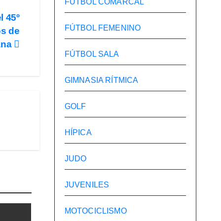
FÚTBOL COMARCAL
l 45º
FÚTBOL FEMENINO
os de
ana
FÚTBOL SALA
GIMNASIA RÍTMICA
GOLF
HÍPICA
JUDO
JUVENILES
MOTOCICLISMO