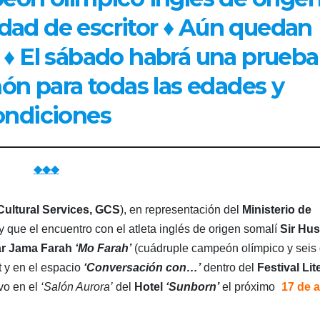
idad de escritor ♦ Aún quedan
 ♦ El sábado habrá una prueba
ñón para todas las edades y
ondiciones
◆◆◆
 Cultural Services, GCS
), en representación del
Ministerio de
y que el encuentro con el atleta inglés de origen somalí
Sir
Hus
r Jama Farah
‘Mo Farah’
(cuádruple campeón olímpico y seis
 y en el espacio
‘Conversación con…’
dentro del
Festival Lit
vo en el
‘Salón Aurora’
del
Hotel
‘Sunborn’
el próximo
17 de a