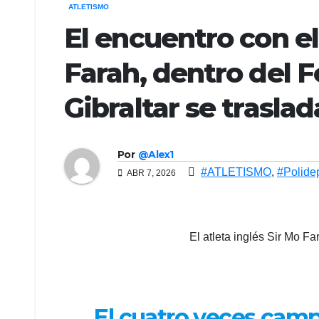
ATLETISMO
El encuentro con el
Farah, dentro del Fe
Gibraltar se traslad
Por
@Alex1
#ATLETISMO
,
#Polidep
ABR 7, 2026
El atleta inglés Sir Mo F
El cuatro veces camp