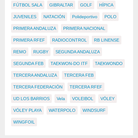
FÚTBOL SALA
GIBRALTAR
GOLF
HÍPICA
JUVENILES
NATACIÓN
Polideportivo
POLO
PRIMERA ANDALUZA
PRIMERA NACIONAL
PRIMERA RFEF
RADIOCONTROL
RB LINENSE
REMO
RUGBY
SEGUNDA ANDALUZA
SEGUNDA FEB
TAEKWON-DO ITF
TAEKWONDO
TERCERA ANDALUZA
TERCERA FEB
TERCERA FEDERACIÓN
TERCERA RFEF
UD LOS BARRIOS
Vela
VOLEIBOL
VÓLEY
VÓLEY PLAYA
WATERPOLO
WINDSURF
WINGFOIL