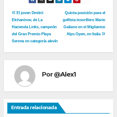
Navegación
El joven Dmitrii
Quinta posición para el
Elchaninov, de La
golfista tesorillero Mario
de
Hacienda Links, campeón
Galiano en el Miglianico
entradas
del Gran Premio Playa
Alps Open, en Italia
Serena en categoría alevín
Por
@Alex1
Entrada relacionada