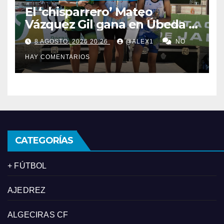
El ‘chisparrero’ Mateo
Vázquez Gil gana en Úbeda y
se proclama subcampeón de
8 AGOSTO, 2026 20:26
@ALEX1
NO
Andalucía de acuatlón
HAY COMENTARIOS
CATEGORÍAS
+ FÚTBOL
AJEDREZ
ALGECIRAS CF