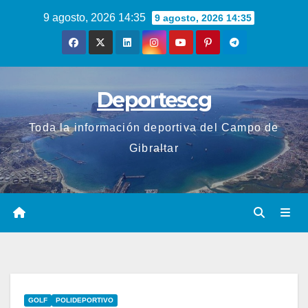
Saltar
9 agosto, 2026 14:35
9 agosto, 2026 14:35
al
contenido
Deportescg
Toda la información deportiva del Campo de
Gibraltar
GOLF
POLIDEPORTIVO