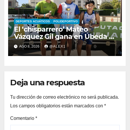
DEPORTES ACUÁTICOS
POLIDEPORTIVO
El ‘chisparrero’ Mateo
Vázquez Gil gana en Úbeda y
se proclama subcampeón de
AGO 8, 2026
@ALEX1
Andalucía de acuatlón
Deja una respuesta
Tu dirección de correo electrónico no será publicada.
Los campos obligatorios están marcados con
*
Comentario
*