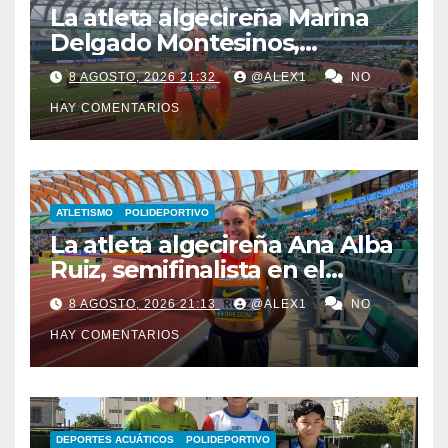
La atleta algecireña Marina
Delgado Montesinos,
finalista con el relevo 4×100
8 AGOSTO, 2026 21:32
@ALEX1
NO
en el Campeonato del
HAY COMENTARIOS
Mundo Sub-20
ATLETISMO
POLIDEPORTIVO
La atleta algecireña Ana Alba
Ruiz, semifinalista en el
Mundial Sub-20 con el relevo
8 AGOSTO, 2026 21:13
@ALEX1
NO
4×400 femenino
HAY COMENTARIOS
DEPORTES ACUÁTICOS
POLIDEPORTIVO