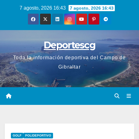
Saltar
7 agosto, 2026 16:43
7 agosto, 2026 16:43
al
contenido
Deportescg
Toda la información deportiva del Campo de
Gibraltar
GOLF
POLIDEPORTIVO