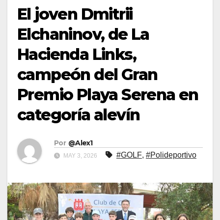
El joven Dmitrii
Elchaninov, de La
Hacienda Links,
campeón del Gran
Premio Playa Serena en
categoría alevín
Por
@Alex1
#GOLF
,
#Polideportivo
MAY 3, 2026