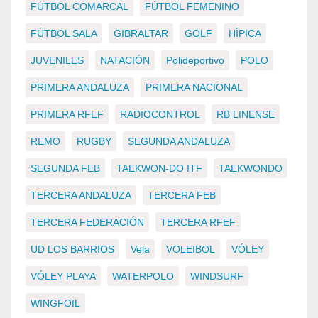
FÚTBOL COMARCAL
FÚTBOL FEMENINO
FÚTBOL SALA
GIBRALTAR
GOLF
HÍPICA
JUVENILES
NATACIÓN
Polideportivo
POLO
PRIMERA ANDALUZA
PRIMERA NACIONAL
PRIMERA RFEF
RADIOCONTROL
RB LINENSE
REMO
RUGBY
SEGUNDA ANDALUZA
SEGUNDA FEB
TAEKWON-DO ITF
TAEKWONDO
TERCERA ANDALUZA
TERCERA FEB
TERCERA FEDERACIÓN
TERCERA RFEF
UD LOS BARRIOS
Vela
VOLEIBOL
VÓLEY
VÓLEY PLAYA
WATERPOLO
WINDSURF
WINGFOIL