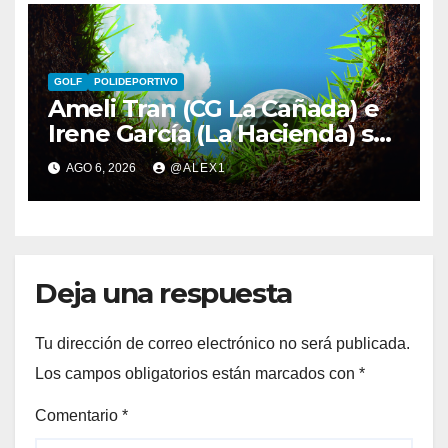
GOLF
POLIDEPORTIVO
Ameli Tran (CG La Cañada) e
Irene García (La Hacienda) se
meten en las semifinales del
AGO 6, 2026
@ALEX1
Campeonato de Málaga
Match Play
Deja una respuesta
Tu dirección de correo electrónico no será publicada.
Los campos obligatorios están marcados con
*
Comentario
*