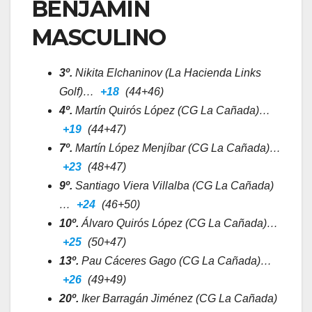
BENJAMÍN
MASCULINO
3º.
Nikita Elchaninov (La Hacienda Links
Golf)…
+18
(44+46)
4º.
Martín Quirós López (CG La Cañada)…
+19
(44+47)
7º.
Martín López Menjíbar (CG La Cañada)…
+23
(48+47)
9º.
Santiago Viera Villalba (CG La Cañada)
…
+24
(46+50)
10º.
Álvaro Quirós López (CG La Cañada)…
+25
(50+47)
13º.
Pau Cáceres Gago (CG La Cañada)…
+26
(49+49)
20º.
Iker Barragán Jiménez (CG La Cañada)