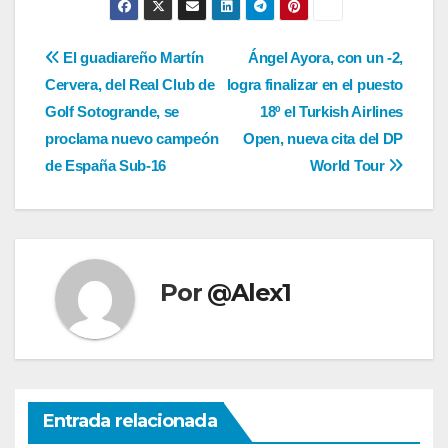
Navegación
El guadiareño Martín
Ángel Ayora, con un -2,
Cervera, del Real Club de
logra finalizar en el puesto
de
Golf Sotogrande, se
18º el Turkish Airlines
entradas
proclama nuevo campeón
Open, nueva cita del DP
de España Sub-16
World Tour
Por
@Alex1
Entrada relacionada