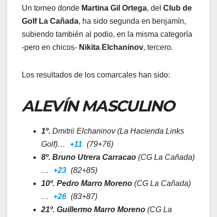
Un torneo donde
Martina Gil Ortega
, del
Club de
Golf La Cañada
, ha sido segunda en benjamín,
subiendo también al podio, en la misma categoría
-pero en chicos-
Nikita Elchaninov
, tercero.
Los resultados de los comarcales han sido:
ALEVÍN MASCULINO
1º.
Dmitrii Elchaninov (La Hacienda Links
Golf)…
+11
(79+76)
8º. Bruno Utrera Carracao
(CG La Cañada)
…
+23
(82+85)
10º. Pedro Marro Moreno
(CG La Cañada)
…
+26
(83+87)
21º. Guillermo Marro Moreno
(CG La