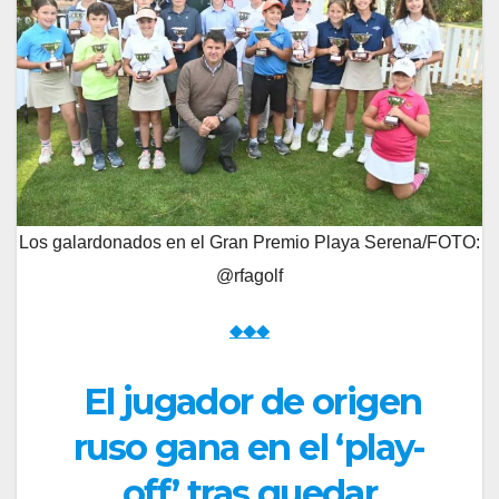
Los galardonados en el Gran Premio Playa Serena/FOTO:
@rfagolf
◆◆◆
El jugador de origen
ruso gana en el ‘play-
off’ tras quedar