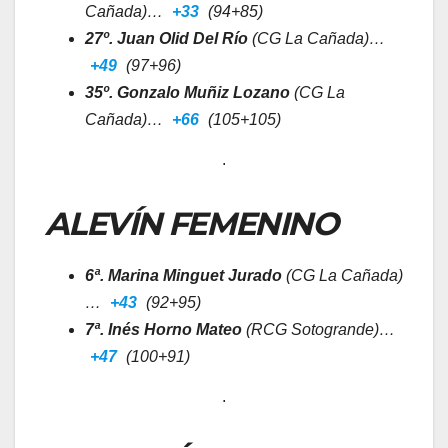
Cañada)…
+33
(94+85)
27º. Juan Olid Del Río
(CG La Cañada)…
+49
(97+96)
35º. Gonzalo Muñiz Lozano
(CG La
Cañada)…
+66
(105+105)
.
ALEVÍN FEMENINO
6ª. Marina Minguet Jurado
(CG La Cañada)
…
+43
(92+95)
7ª. Inés Horno Mateo
(RCG Sotogrande)…
+47
(100+91)
.