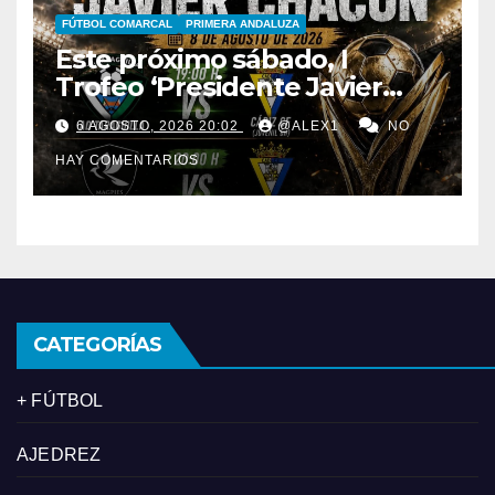
FÚTBOL COMARCAL
PRIMERA ANDALUZA
Este próximo sábado, I
Trofeo ‘Presidente Javier
Chacón’ con AD Taraguilla,
6 AGOSTO, 2026 20:02
@ALEX1
NO
Bruno’s Magpies y el juvenil
HAY COMENTARIOS
del Cádiz CF
CATEGORÍAS
+ FÚTBOL
AJEDREZ