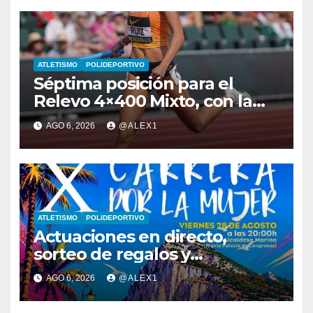
ATLETISMO
POLIDEPORTIVO
Séptima posición para el
Relevo 4×400 Mixto, con la
algecireña Ana Alba Ruiz De
AGO 6, 2026
@ALEX1
Diego, en el Mundial Sub-20
ATLETISMO
POLIDEPORTIVO
Actuaciones en directo,
sorteo de regalos y
animaciones para la X Carrera
AGO 6, 2026
@ALEX1
de la Mujer a beneficio de
Apron