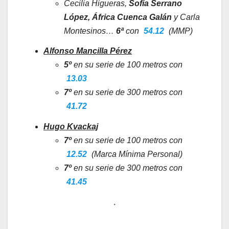
Cecilia Higueras,
Sofía Serrano
López, África Cuenca Galán
y Carla
Montesinos…
6ª
con
54.12
(MMP)
Alfonso Mancilla Pérez
5º
en su serie de 100 metros con
13.03
7º
en su serie de 300 metros con
41.72
Hugo Kvackaj
7º
en su serie de 100 metros con
12.52
(Marca Mínima Personal)
7º
en su serie de 300 metros con
41.45
.