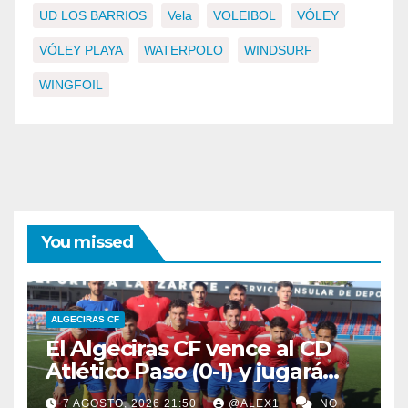
UD LOS BARRIOS
Vela
VOLEIBOL
VÓLEY
VÓLEY PLAYA
WATERPOLO
WINDSURF
WINGFOIL
You missed
ALGECIRAS CF
El Algeciras CF vence al CD
Atlético Paso (0-1) y jugará
por el LVII Torneo ‘San Ginés’
7 AGOSTO, 2026 21:50
@ALEX1
NO