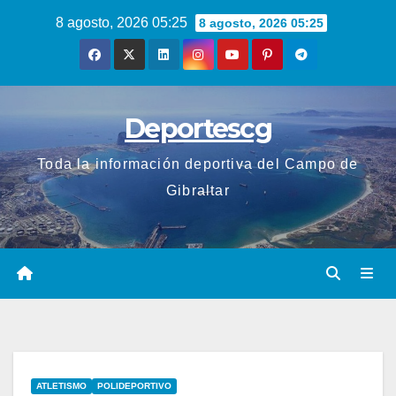
Saltar
8 agosto, 2026 05:25
8 agosto, 2026 05:25
al
contenido
Deportescg
Toda la información deportiva del Campo de
Gibraltar
ATLETISMO
POLIDEPORTIVO