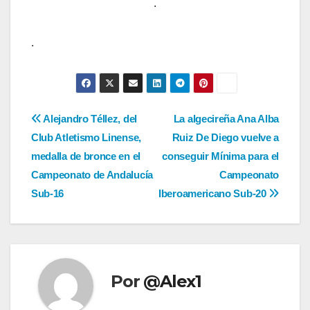
.
.
Navegación
Alejandro Téllez, del
La algecireña Ana Alba
Club Atletismo Linense,
Ruiz De Diego vuelve a
de
medalla de bronce en el
conseguir Mínima para el
entradas
Campeonato de Andalucía
Campeonato
Sub-16
Iberoamericano Sub-20
Por
@Alex1