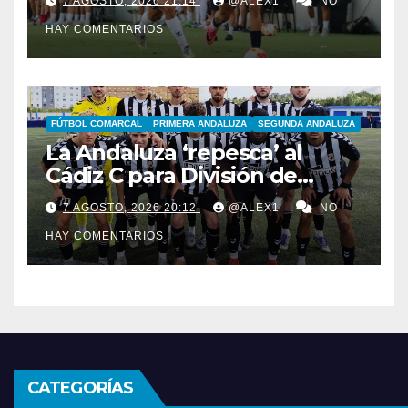
7 AGOSTO, 2026 21:14
@ALEX1
NO
Marbellí, pero dando una
HAY COMENTARIOS
buena imagen
FÚTBOL COMARCAL
PRIMERA ANDALUZA
SEGUNDA ANDALUZA
La Andaluza ‘repesca’ al
Cádiz C para División de
Honor y ofrece su plaza en
7 AGOSTO, 2026 20:12
@ALEX1
NO
Primera al filial de la RB
HAY COMENTARIOS
Linense
CATEGORÍAS