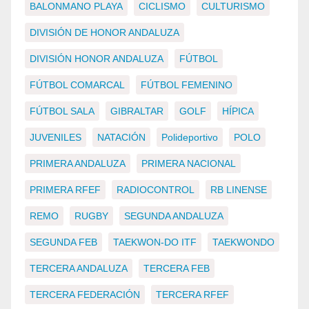
BALONMANO PLAYA
CICLISMO
CULTURISMO
DIVISIÓN DE HONOR ANDALUZA
DIVISIÓN HONOR ANDALUZA
FÚTBOL
FÚTBOL COMARCAL
FÚTBOL FEMENINO
FÚTBOL SALA
GIBRALTAR
GOLF
HÍPICA
JUVENILES
NATACIÓN
Polideportivo
POLO
PRIMERA ANDALUZA
PRIMERA NACIONAL
PRIMERA RFEF
RADIOCONTROL
RB LINENSE
REMO
RUGBY
SEGUNDA ANDALUZA
SEGUNDA FEB
TAEKWON-DO ITF
TAEKWONDO
TERCERA ANDALUZA
TERCERA FEB
TERCERA FEDERACIÓN
TERCERA RFEF