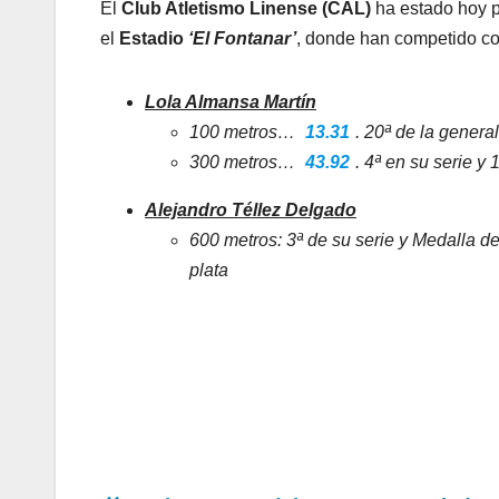
El
Club Atletismo Linense (CAL)
ha estado hoy p
el
Estadio
‘El Fontanar’
, donde han competido co
Lola Almansa Martín
100 metros…
13.31
. 20ª de la genera
300 metros…
43.92
. 4ª en su serie y 
Alejandro Téllez Delgado
600 metros: 3ª de su serie y Medalla 
plata