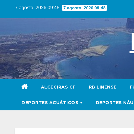
Saltar
7 agosto, 2026 09:48
7 agosto, 2026 09:48
al
contenido
ALGECIRAS CF
RB LINENSE
F
DEPORTES ACUÁTICOS
DEPORTES NÁ