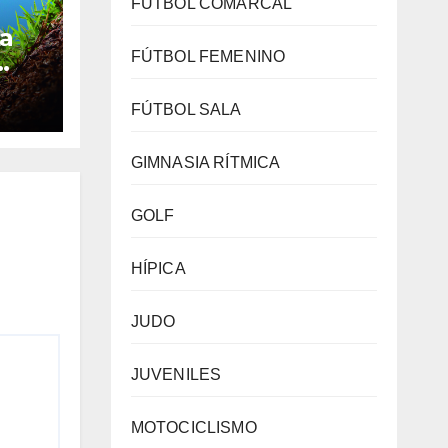
FÚTBOL COMARCAL
La
FÚTBOL FEMENINO
eten
FÚTBOL SALA
es
 de
GIMNASIA RÍTMICA
lay
GOLF
HÍPICA
JUDO
JUVENILES
MOTOCICLISMO