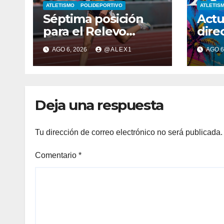
ATLETISMO
POLIDEPORTIVO
ATLETIS
Séptima posición
Actu
para el Relevo
dire
4×400 Mixto, con la
rega
AGO 6, 2026
@ALEX1
AGO 6
algecireña Ana Alba
anim
Ruiz De Diego, en el
X Ca
Mundial Sub-20
Muje
de 
Deja una respuesta
Tu dirección de correo electrónico no será publicada.
Comentario
*