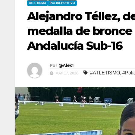
ATLETISMO
POLIDEPORTIVO
Alejandro Téllez, d
medalla de bronce
Andalucía Sub-16
Por
@Alex1
#ATLETISMO
,
#Poli
MAY 17, 2026