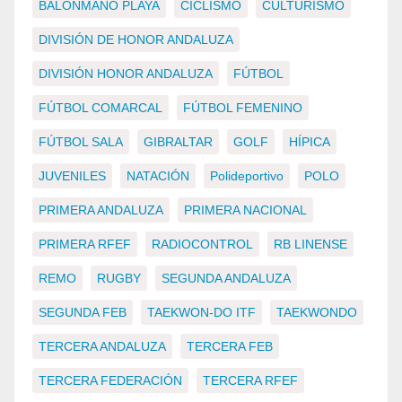
BALONMANO PLAYA
CICLISMO
CULTURISMO
DIVISIÓN DE HONOR ANDALUZA
DIVISIÓN HONOR ANDALUZA
FÚTBOL
FÚTBOL COMARCAL
FÚTBOL FEMENINO
FÚTBOL SALA
GIBRALTAR
GOLF
HÍPICA
JUVENILES
NATACIÓN
Polideportivo
POLO
PRIMERA ANDALUZA
PRIMERA NACIONAL
PRIMERA RFEF
RADIOCONTROL
RB LINENSE
REMO
RUGBY
SEGUNDA ANDALUZA
SEGUNDA FEB
TAEKWON-DO ITF
TAEKWONDO
TERCERA ANDALUZA
TERCERA FEB
TERCERA FEDERACIÓN
TERCERA RFEF