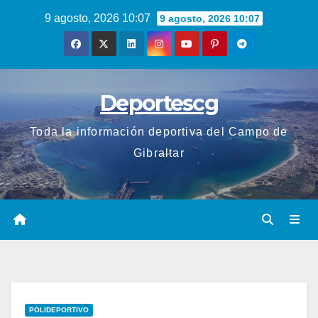
Saltar
9 agosto, 2026 10:07
9 agosto, 2026 10:07
al
contenido
Deportescg
Toda la información deportiva del Campo de
Gibraltar
POLIDEPORTIVO