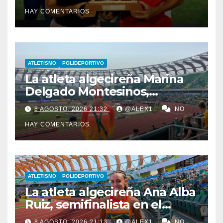
vitrinas el LVII Torneo ‘San
HAY COMENTARIOS
Ginés’
ATLETISMO
POLIDEPORTIVO
La atleta algecireña Marina
Delgado Montesinos,
finalista con el relevo 4×100
8 AGOSTO, 2026 21:32
@ALEX1
NO
en el Campeonato del
HAY COMENTARIOS
Mundo Sub-20
ATLETISMO
POLIDEPORTIVO
La atleta algecireña Ana Alba
Ruiz, semifinalista en el
Mundial Sub-20 con el relevo
8 AGOSTO, 2026 21:13
@ALEX1
NO