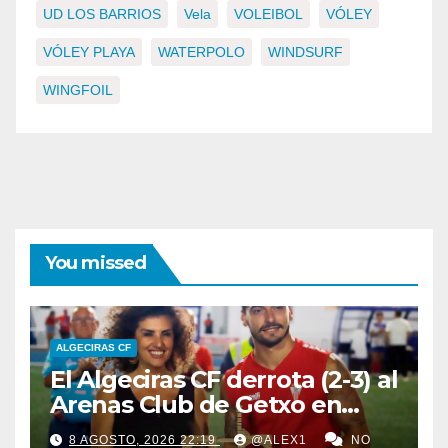
UD LOS BARRIOS
Vela
VOLEIBOL
VÓLEY
VÓLEY PLAYA
WATERPOLO
WINDSURF
WINGFOIL
You missed
ALGECIRAS CF
El Algeciras CF derrota (2-3) al
Arenas Club de Getxo en
Lanzarote y lleva a sus
8 AGOSTO, 2026 22:19
@ALEX1
NO