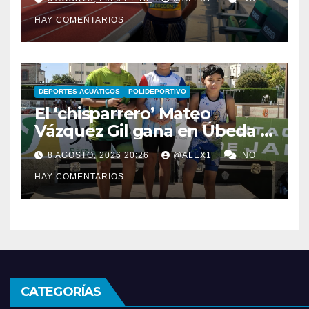
4×400 femenino
HAY COMENTARIOS
DEPORTES ACUÁTICOS
POLIDEPORTIVO
El ‘chisparrero’ Mateo
Vázquez Gil gana en Úbeda y
se proclama subcampeón de
8 AGOSTO, 2026 20:26
@ALEX1
NO
Andalucía de acuatlón
HAY COMENTARIOS
CATEGORÍAS