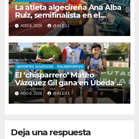
La atleta algecireña Ana Alba
Ruiz, semifinalista en el
Mundial Sub-20 con el relevo
AGO 8, 2026
@ALEX1
4×400 femenino
DEPORTES ACUÁTICOS
POLIDEPORTIVO
El ‘chisparrero’ Mateo
Vázquez Gil gana en Úbeda y
se proclama subcampeón de
AGO 8, 2026
@ALEX1
Andalucía de acuatlón
Deja una respuesta