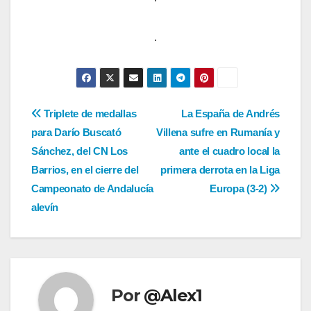
.
Navegación
Triplete de medallas
La España de Andrés
para Darío Buscató
Villena sufre en Rumanía y
de
Sánchez, del CN Los
ante el cuadro local la
entradas
Barrios, en el cierre del
primera derrota en la Liga
Campeonato de Andalucía
Europa (3-2)
alevín
Por
@Alex1