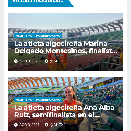
Entrada relacionada
ATLETISMO
POLIDEPORTIVO
La atleta algecireña Marina
Delgado Montesinos, finalista
con el relevo 4×100 en el
AGO 8, 2026
@ALEX1
Campeonato del Mundo Sub-
20
ATLETISMO
POLIDEPORTIVO
La atleta algecireña Ana Alba
Ruiz, semifinalista en el
Mundial Sub-20 con el relevo
AGO 8, 2026
@ALEX1
4×400 femenino