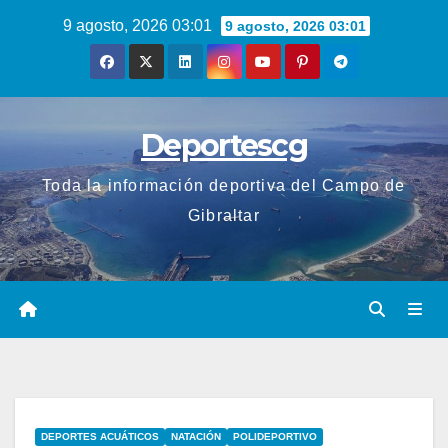
Saltar
9 agosto, 2026 03:01
9 agosto, 2026 03:01
al
contenido
Deportescg
Toda la información deportiva del Campo de
Gibraltar
DEPORTES ACUÁTICOS
NATACIÓN
POLIDEPORTIVO