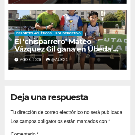
DEPORTES ACUÁTICOS
POLIDEPORTIVO
El ‘chisparrero’ Mateo
Vázquez Gil gana en Úbeda y
se proclama subcampeón de
AGO 8, 2026
@ALEX1
Andalucía de acuatlón
Deja una respuesta
Tu dirección de correo electrónico no será publicada.
Los campos obligatorios están marcados con
*
Comentario
*