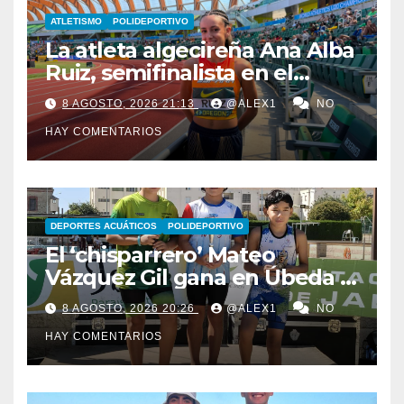
ATLETISMO
POLIDEPORTIVO
La atleta algecireña Ana Alba
Ruiz, semifinalista en el
Mundial Sub-20 con el relevo
8 AGOSTO, 2026 21:13
@ALEX1
NO
4×400 femenino
HAY COMENTARIOS
DEPORTES ACUÁTICOS
POLIDEPORTIVO
El ‘chisparrero’ Mateo
Vázquez Gil gana en Úbeda y
se proclama subcampeón de
8 AGOSTO, 2026 20:26
@ALEX1
NO
Andalucía de acuatlón
HAY COMENTARIOS