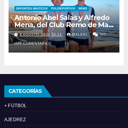
DEPORTES NÁUTICOS
POLIDEPORTIVO
REMO
Antonio Abel Salas y Alfredo
Mena, del Club Remo de Mar
La Línea, campeones de
8 AGOSTO, 2026 20:13
@ALEX1
NO
España de Beach Sprint
HAY COMENTARIOS
CATEGORÍAS
+ FÚTBOL
AJEDREZ