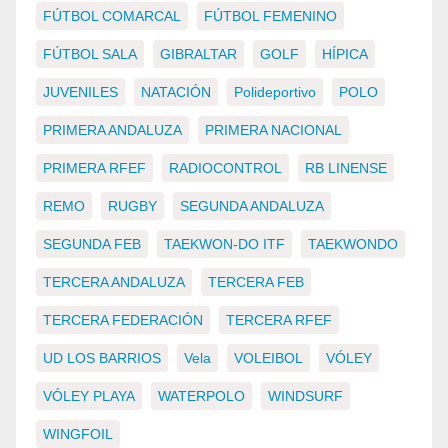
FÚTBOL COMARCAL
FÚTBOL FEMENINO
FÚTBOL SALA
GIBRALTAR
GOLF
HÍPICA
JUVENILES
NATACIÓN
Polideportivo
POLO
PRIMERA ANDALUZA
PRIMERA NACIONAL
PRIMERA RFEF
RADIOCONTROL
RB LINENSE
REMO
RUGBY
SEGUNDA ANDALUZA
SEGUNDA FEB
TAEKWON-DO ITF
TAEKWONDO
TERCERA ANDALUZA
TERCERA FEB
TERCERA FEDERACIÓN
TERCERA RFEF
UD LOS BARRIOS
Vela
VOLEIBOL
VÓLEY
VÓLEY PLAYA
WATERPOLO
WINDSURF
WINGFOIL