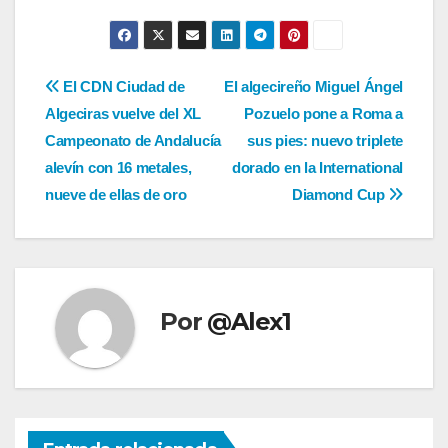
Navegación
El CDN Ciudad de
El algecireño Miguel Ángel
Algeciras vuelve del XL
Pozuelo pone a Roma a
de
Campeonato de Andalucía
sus pies: nuevo triplete
entradas
alevín con 16 metales,
dorado en la International
nueve de ellas de oro
Diamond Cup
Por
@Alex1