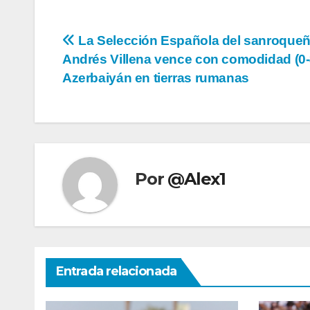
Navegación
La Selección Española del sanroque
Andrés Villena vence con comodidad (0-
de
Azerbaiyán en tierras rumanas
entradas
Por
@Alex1
Entrada relacionada