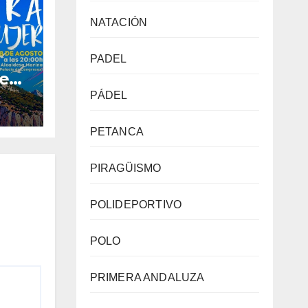
NATACIÓN
PADEL
de
PÁDEL
a la
PETANCA
o
PIRAGÜISMO
POLIDEPORTIVO
POLO
PRIMERA ANDALUZA