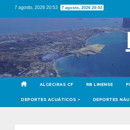
Saltar
7 agosto, 2026 20:53
7 agosto, 2026 20:53
al
contenido
ALGECIRAS CF
RB LINENSE
F
DEPORTES ACUÁTICOS
DEPORTES NÁ