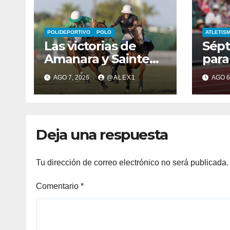
POLIDEPORTIVO
POLO
ATLETIS
Las victorias de
Sépt
Amanara y Sainte
para
Mesme conforman
4×40
AGO 7, 2026
@ALEX1
AGO 6
un domingo de
alge
‘infarto’ por las
Ruiz
semifinales del alto
Mund
hándicap
Deja una respuesta
Tu dirección de correo electrónico no será publicada.
Comentario
*