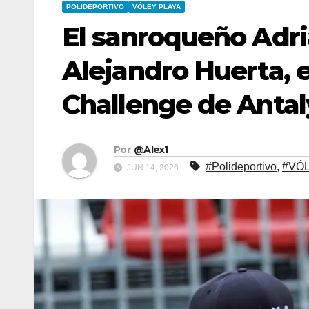
POLIDEPORTIVO
VÓLEY PLAYA
El sanroqueño Adriá
Alejandro Huerta, 
Challenge de Antal
Por
@Alex1
#Polideportivo
,
#VÓ
JUN 14, 2026