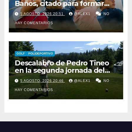
Baños, citado para formar
parte del equipo europeo en
5 AGOSTO, 2026 20:51
@ALEX1
NO
el Jacques Léglise Trophy
HAY COMENTARIOS
GOLF
POLIDEPORTIVO
Descalabro de Pedro Tineo
en la segunda jornada del
Reid Trophy y Marcos
5 AGOSTO, 2026 20:46
@ALEX1
NO
Ledesma pasa el corte por
HAY COMENTARIOS
‘los pelos’