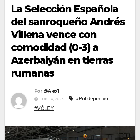
La Selección Española
del sanroqueño Andrés
Villena vence con
comodidad (0-3) a
Azerbaiyán en tierras
rumanas
Por
@Alex1
#Polideportivo
,
JUN 14, 2026
#VÓLEY