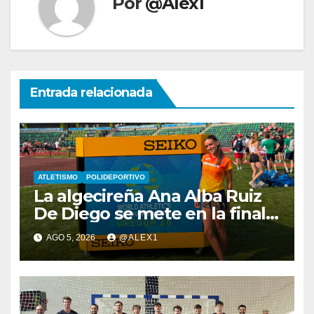
Por
@Alex1
Entrada relacionada
ATLETISMO
POLIDEPORTIVO
La algecireña Ana Alba Ruiz
De Diego se mete en la final
del Mundial Sub-20 con el
AGO 5, 2026
@ALEX1
Relevo Mixto de 4×400