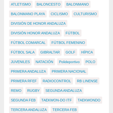
ATLETISMO
BALONCESTO
BALONMANO
BALONMANO PLAYA
CICLISMO
CULTURISMO
DIVISIÓN DE HONOR ANDALUZA
DIVISIÓN HONOR ANDALUZA
FÚTBOL
FÚTBOL COMARCAL
FÚTBOL FEMENINO
FÚTBOL SALA
GIBRALTAR
GOLF
HÍPICA
JUVENILES
NATACIÓN
Polideportivo
POLO
PRIMERA ANDALUZA
PRIMERA NACIONAL
PRIMERA RFEF
RADIOCONTROL
RB LINENSE
REMO
RUGBY
SEGUNDA ANDALUZA
SEGUNDA FEB
TAEKWON-DO ITF
TAEKWONDO
TERCERA ANDALUZA
TERCERA FEB