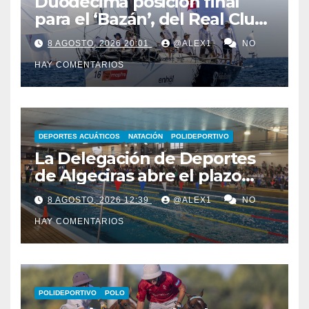
Duodécima posición final
para el ‘Bazán’, del Real Club
Marítimo Sotogrande, en la
8 AGOSTO, 2026 20:01
@ALEX1
NO
44ª Copa del Rey Mapfre
HAY COMENTARIOS
DEPORTES ACUÁTICOS
NATACIÓN
POLIDEPORTIVO
La Delegación de Deportes
de Algeciras abre el plazo
para los cursos municipales
8 AGOSTO, 2026 12:39
@ALEX1
NO
de natación para todas las
HAY COMENTARIOS
edades
POLIDEPORTIVO
POLO