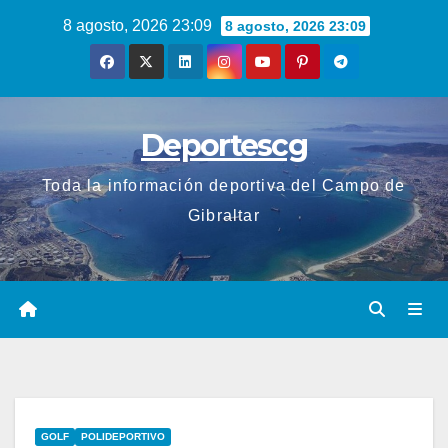
Saltar
8 agosto, 2026 23:09
8 agosto, 2026 23:09
al
contenido
Deportescg
Toda la información deportiva del Campo de
Gibraltar
GOLF
POLIDEPORTIVO