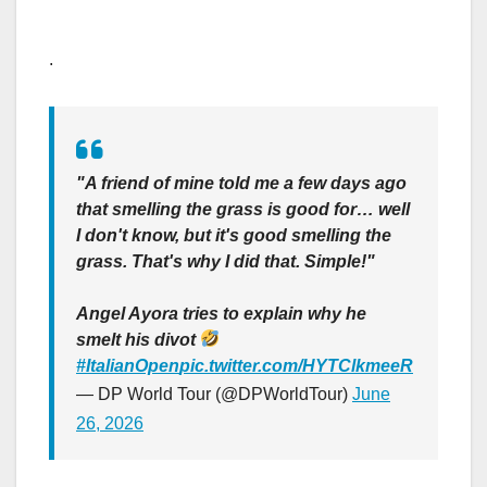
.
"A friend of mine told me a few days ago
that smelling the grass is good for… well
I don't know, but it's good smelling the
grass. That's why I did that. Simple!"
Angel Ayora tries to explain why he
smelt his divot
#ItalianOpen
pic.twitter.com/HYTClkmeeR
— DP World Tour (@DPWorldTour)
June
26, 2026