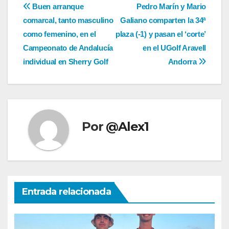
Navegación
Buen arranque
Pedro Marín y Mario
comarcal, tanto masculino
Galiano comparten la 34ª
de
como femenino, en el
plaza (-1) y pasan el ‘corte’
entradas
Campeonato de Andalucía
en el UGolf Aravell
individual en Sherry Golf
Andorra
Por
@Alex1
Entrada relacionada