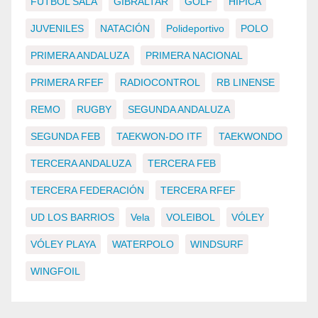
FÚTBOL SALA
GIBRALTAR
GOLF
HÍPICA
JUVENILES
NATACIÓN
Polideportivo
POLO
PRIMERA ANDALUZA
PRIMERA NACIONAL
PRIMERA RFEF
RADIOCONTROL
RB LINENSE
REMO
RUGBY
SEGUNDA ANDALUZA
SEGUNDA FEB
TAEKWON-DO ITF
TAEKWONDO
TERCERA ANDALUZA
TERCERA FEB
TERCERA FEDERACIÓN
TERCERA RFEF
UD LOS BARRIOS
Vela
VOLEIBOL
VÓLEY
VÓLEY PLAYA
WATERPOLO
WINDSURF
WINGFOIL