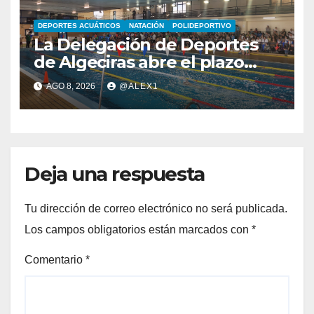
DEPORTES ACUÁTICOS
NATACIÓN
POLIDEPORTIVO
La Delegación de Deportes
de Algeciras abre el plazo
para los cursos municipales
AGO 8, 2026
@ALEX1
de natación para todas las
edades
Deja una respuesta
Tu dirección de correo electrónico no será publicada.
Los campos obligatorios están marcados con
*
Comentario
*