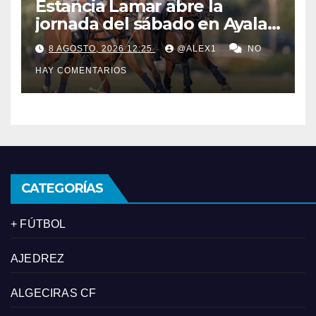
Estancia Lamar abre la
jornada del sábado en Ayala
Polo Club con una
8 AGOSTO, 2026 12:25
@ALEX1
NO
remontada y apurada victoria
HAY COMENTARIOS
sobre Savoir PT
CATEGORÍAS
+ FÚTBOL
AJEDREZ
ALGECIRAS CF