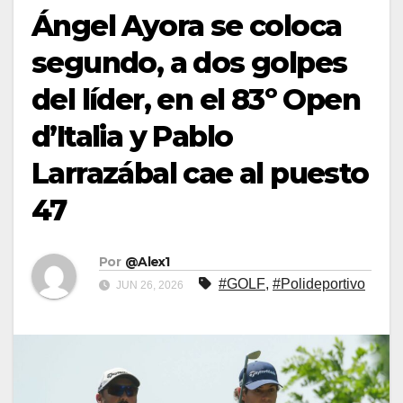
Ángel Ayora se coloca
segundo, a dos golpes
del líder, en el 83º Open
d’Italia y Pablo
Larrazábal cae al puesto
47
Por
@Alex1
#GOLF
,
#Polideportivo
JUN 26, 2026